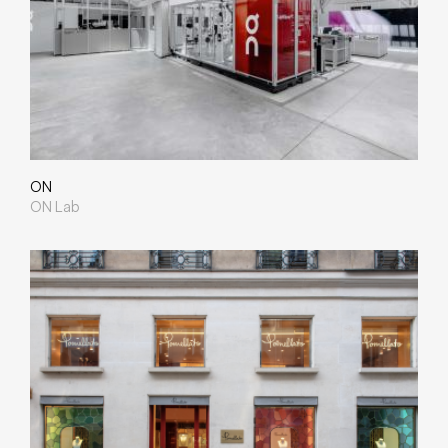
ON
ON Lab