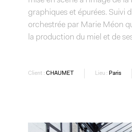
mise en scène à l’image de la 
graphiques et épurées. Suivi 
orchestrée par Marie Méon qu
la production du miel et de ses
Client :
CHAUMET
Lieu :
Paris